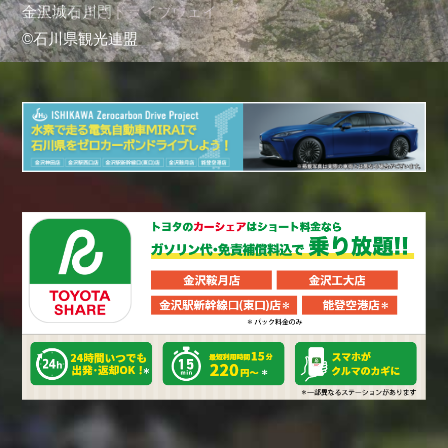
金沢城石川門
千里浜なぎさドライブウェイ
©石川県観光連盟
©石川県観光連盟