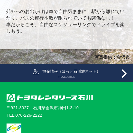
郊外へのお出かけは車で自由気ままに！駅から離れてい
たり、バスの運行本数が限られていても関係なし！
車だからこそ、自由なスケジューリングでドライブを楽
しもう。
写真提供：金沢市
観光情報（ほっと石川旅ネット）
TRAVEL GUIDE
〒921-8027 石川県金沢市神田1-3-10
TEL:076-226-2222